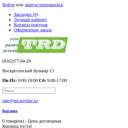
Войти
или
зарегистрироваться
Закладки (0)
Личный кабинет
Корзина покупок
Оформление заказа
(8162)77-04-29
Воскресенский бульвар 13
Пн-Пт:
9:00-19:00
Сб:
9:00-17:00
sale@trd.novline.ru
Корзина
0 товар(ов) - Цена договорная
Корзина пуста!