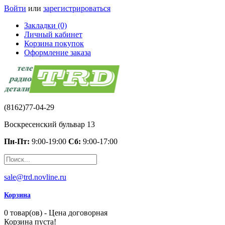
Войти
или
зарегистрироваться
Закладки (0)
Личный кабинет
Корзина покупок
Оформление заказа
(8162)77-04-29
Воскресенский бульвар 13
Пн-Пт:
9:00-19:00
Сб:
9:00-17:00
sale@trd.novline.ru
Корзина
0 товар(ов) - Цена договорная
Корзина пуста!