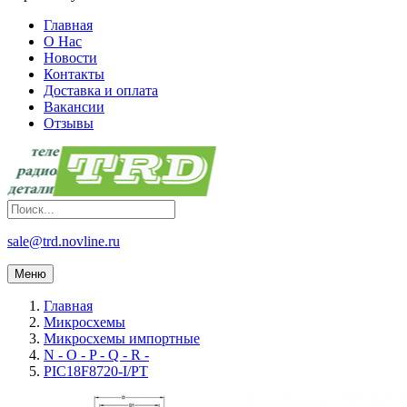
Главная
О Нас
Новости
Контакты
Доставка и оплата
Вакансии
Отзывы
sale@trd.novline.ru
Меню
Главная
Микросхемы
Микросхемы импортные
N - O - P - Q - R -
PIC18F8720-I/PT