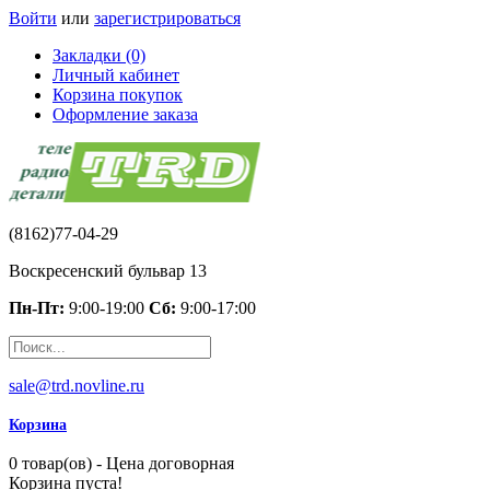
Войти
или
зарегистрироваться
Закладки (0)
Личный кабинет
Корзина покупок
Оформление заказа
(8162)77-04-29
Воскресенский бульвар 13
Пн-Пт:
9:00-19:00
Сб:
9:00-17:00
sale@trd.novline.ru
Корзина
0 товар(ов) - Цена договорная
Корзина пуста!