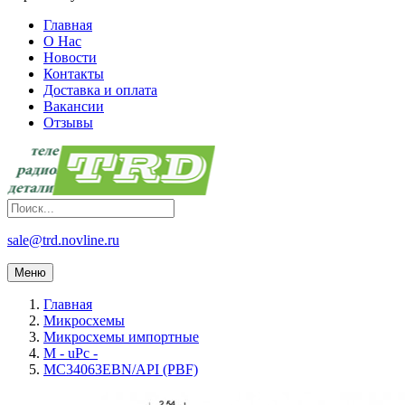
Главная
О Нас
Новости
Контакты
Доставка и оплата
Вакансии
Отзывы
sale@trd.novline.ru
Меню
Главная
Микросхемы
Микросхемы импортные
M - uPc -
MC34063EBN/API (PBF)