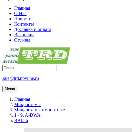
Главная
О Нас
Новости
Контакты
Доставка и оплата
Вакансии
Отзывы
sale@trd.novline.ru
Меню
Главная
Микросхемы
Микросхемы импортные
1 - 9, A-DWA
BA656