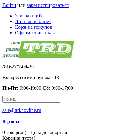
Войти
или
зарегистрироваться
Закладки (0)
Личный кабинет
Корзина покупок
Оформление заказа
(8162)77-04-29
Воскресенский бульвар 13
Пн-Пт:
9:00-19:00
Сб:
9:00-17:00
sale@trd.novline.ru
Корзина
0 товар(ов) - Цена договорная
Корзина пуста!