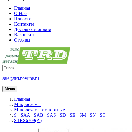
Главная
О Нас
Новости
Контакты
Доставка и оплата
Вакансии
Отзывы
sale@trd.novline.ru
Меню
Главная
Микросхемы
Микросхемы импортные
S - SAA - SAB - SAS - SD - SE - SM - SN - ST
STRS6709(A)