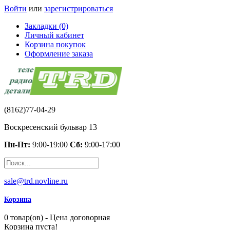
Войти
или
зарегистрироваться
Закладки (0)
Личный кабинет
Корзина покупок
Оформление заказа
(8162)77-04-29
Воскресенский бульвар 13
Пн-Пт:
9:00-19:00
Сб:
9:00-17:00
sale@trd.novline.ru
Корзина
0 товар(ов) - Цена договорная
Корзина пуста!