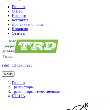
Главная
О Нас
Новости
Контакты
Доставка и оплата
Вакансии
Отзывы
sale@trd.novline.ru
Меню
Главная
Транзисторы
Транзисторы отечественные
ГТ313А