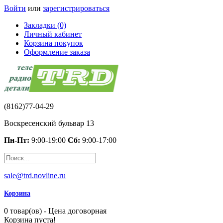
Войти
или
зарегистрироваться
Закладки (0)
Личный кабинет
Корзина покупок
Оформление заказа
(8162)77-04-29
Воскресенский бульвар 13
Пн-Пт:
9:00-19:00
Сб:
9:00-17:00
sale@trd.novline.ru
Корзина
0 товар(ов) - Цена договорная
Корзина пуста!