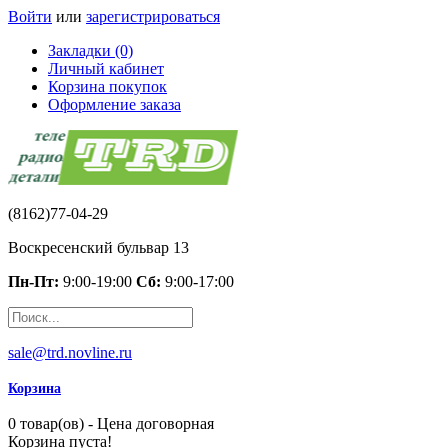
Войти
или
зарегистрироваться
Закладки (0)
Личный кабинет
Корзина покупок
Оформление заказа
(8162)77-04-29
Воскресенский бульвар 13
Пн-Пт:
9:00-19:00
Сб:
9:00-17:00
sale@trd.novline.ru
Корзина
0 товар(ов) - Цена договорная
Корзина пуста!