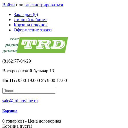
Войти
или
зарегистрироваться
Закладки (0)
Личный кабинет
Корзина покупок
Оформление заказа
(8162)77-04-29
Воскресенский бульвар 13
Пн-Пт:
9:00-19:00
Сб:
9:00-17:00
sale@trd.novline.ru
Корзина
0 товар(ов) - Цена договорная
Корзина пуста!