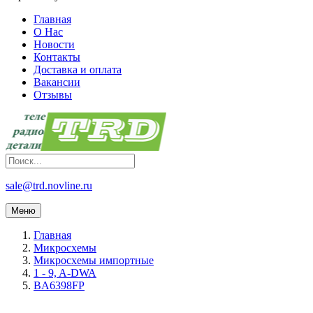
Главная
О Нас
Новости
Контакты
Доставка и оплата
Вакансии
Отзывы
sale@trd.novline.ru
Меню
Главная
Микросхемы
Микросхемы импортные
1 - 9, A-DWA
BA6398FP