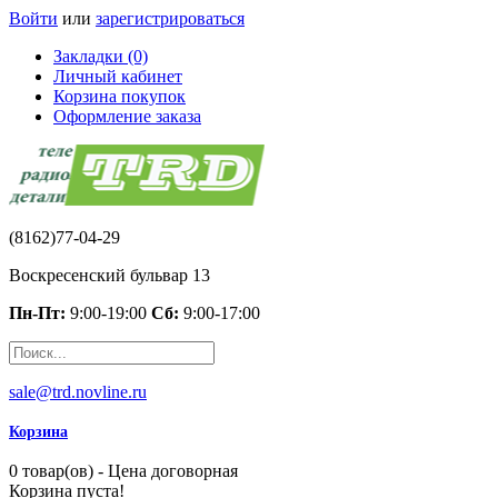
Войти
или
зарегистрироваться
Закладки (0)
Личный кабинет
Корзина покупок
Оформление заказа
(8162)77-04-29
Воскресенский бульвар 13
Пн-Пт:
9:00-19:00
Сб:
9:00-17:00
sale@trd.novline.ru
Корзина
0 товар(ов) - Цена договорная
Корзина пуста!