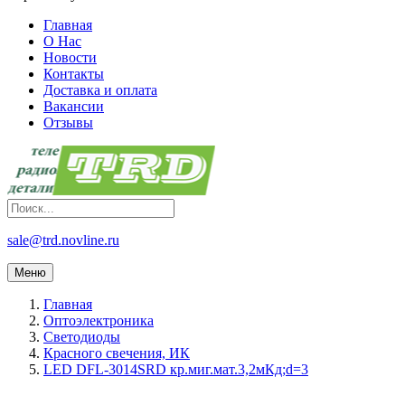
Главная
О Нас
Новости
Контакты
Доставка и оплата
Вакансии
Отзывы
sale@trd.novline.ru
Меню
Главная
Оптоэлектроника
Светодиоды
Красного свечения, ИК
LED DFL-3014SRD кр.миг.мат.3,2мКд;d=3