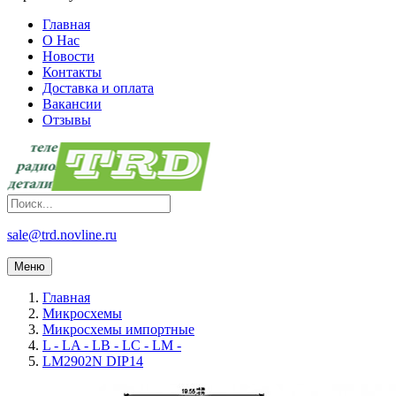
Главная
О Нас
Новости
Контакты
Доставка и оплата
Вакансии
Отзывы
sale@trd.novline.ru
Меню
Главная
Микросхемы
Микросхемы импортные
L - LA - LB - LC - LM -
LM2902N DIP14