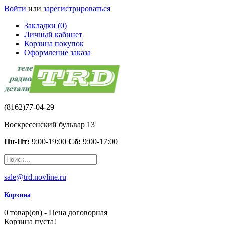
Войти
или
зарегистрироваться
Закладки (0)
Личный кабинет
Корзина покупок
Оформление заказа
(8162)77-04-29
Воскресенский бульвар 13
Пн-Пт:
9:00-19:00
Сб:
9:00-17:00
sale@trd.novline.ru
Корзина
0 товар(ов) - Цена договорная
Корзина пуста!