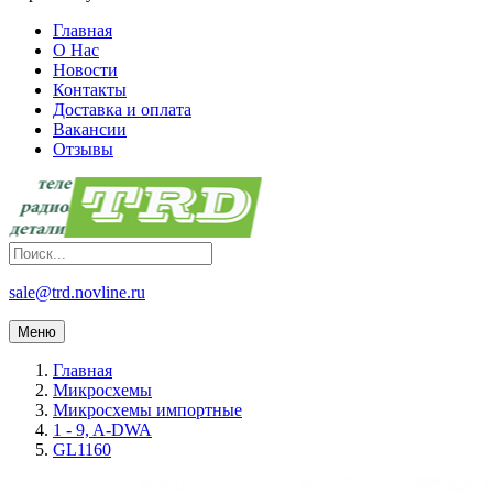
Главная
О Нас
Новости
Контакты
Доставка и оплата
Вакансии
Отзывы
sale@trd.novline.ru
Меню
Главная
Микросхемы
Микросхемы импортные
1 - 9, A-DWA
GL1160