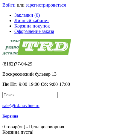
Войти
или
зарегистрироваться
Закладки (0)
Личный кабинет
Корзина покупок
Оформление заказа
(8162)77-04-29
Воскресенский бульвар 13
Пн-Пт:
9:00-19:00
Сб:
9:00-17:00
sale@trd.novline.ru
Корзина
0 товар(ов) - Цена договорная
Корзина пуста!