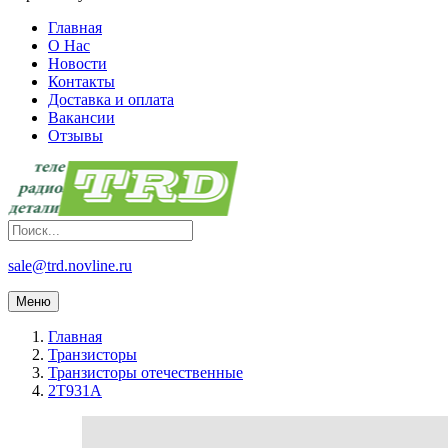
Главная
О Нас
Новости
Контакты
Доставка и оплата
Вакансии
Отзывы
sale@trd.novline.ru
Меню
Главная
Транзисторы
Транзисторы отечественные
2Т931А