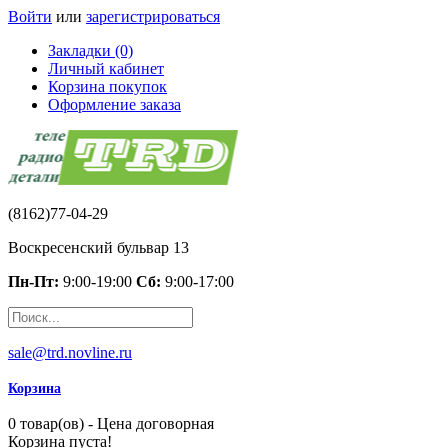
Войти
или
зарегистрироваться
Закладки (0)
Личный кабинет
Корзина покупок
Оформление заказа
(8162)77-04-29
Воскресенский бульвар 13
Пн-Пт:
9:00-19:00
Сб:
9:00-17:00
sale@trd.novline.ru
Корзина
0 товар(ов) - Цена договорная
Корзина пуста!