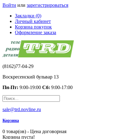
Войти
или
зарегистрироваться
Закладки (0)
Личный кабинет
Корзина покупок
Оформление заказа
(8162)77-04-29
Воскресенский бульвар 13
Пн-Пт:
9:00-19:00
Сб:
9:00-17:00
sale@trd.novline.ru
Корзина
0 товар(ов) - Цена договорная
Корзина пуста!