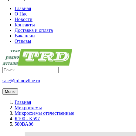
Главная
О Нас
Новости
Контакты
Доставка и оплата
Вакансии
Отзывы
sale@trd.novline.ru
Меню
Главная
Микросхемы
Микросхемы отечественные
К100 - К597
580ВА86