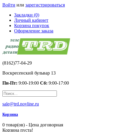
Войти
или
зарегистрироваться
Закладки (0)
Личный кабинет
Корзина покупок
Оформление заказа
(8162)77-04-29
Воскресенский бульвар 13
Пн-Пт:
9:00-19:00
Сб:
9:00-17:00
sale@trd.novline.ru
Корзина
0 товар(ов) - Цена договорная
Корзина пуста!