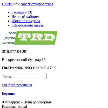
Войти
или
зарегистрироваться
Закладки (0)
Личный кабинет
Корзина покупок
Оформление заказа
(8162)77-04-29
Воскресенский бульвар 13
Пн-Пт:
9:00-19:00
Сб:
9:00-17:00
sale@trd.novline.ru
Корзина
0 товар(ов) - Цена договорная
Корзина пуста!