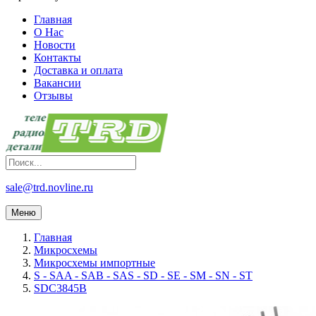
Главная
О Нас
Новости
Контакты
Доставка и оплата
Вакансии
Отзывы
sale@trd.novline.ru
Меню
Главная
Микросхемы
Микросхемы импортные
S - SAA - SAB - SAS - SD - SE - SM - SN - ST
SDC3845B