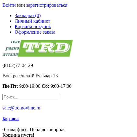
Войти
или
зарегистрироваться
Закладки (0)
Личный кабинет
Корзина покупок
Оформление заказа
(8162)77-04-29
Воскресенский бульвар 13
Пн-Пт:
9:00-19:00
Сб:
9:00-17:00
sale@trd.novline.ru
Корзина
0 товар(ов) - Цена договорная
Корзина пуста!