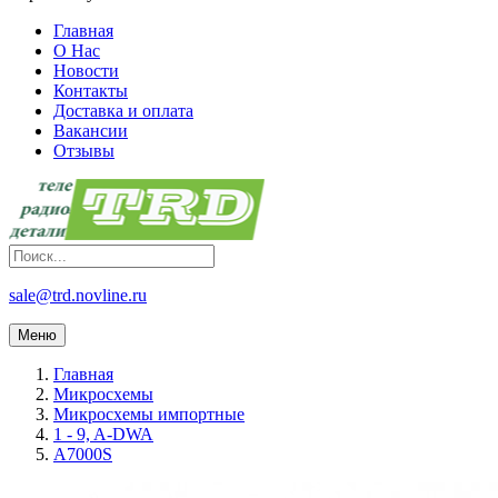
Главная
О Нас
Новости
Контакты
Доставка и оплата
Вакансии
Отзывы
sale@trd.novline.ru
Меню
Главная
Микросхемы
Микросхемы импортные
1 - 9, A-DWA
A7000S