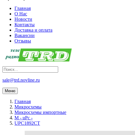
Главная
О Нас
Новости
Контакты
Доставка и оплата
Вакансии
Отзывы
sale@trd.novline.ru
Меню
Главная
Микросхемы
Микросхемы импортные
M - uPc -
UPC1892CT