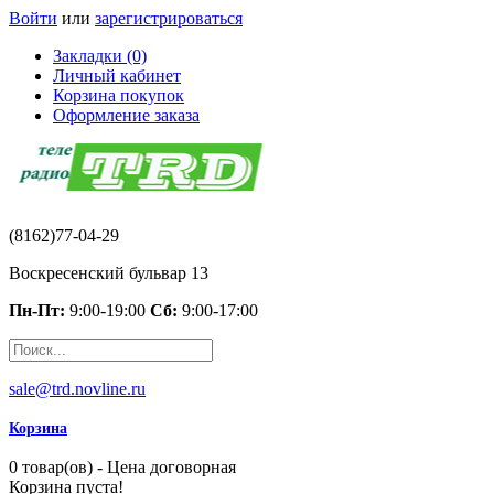
Войти
или
зарегистрироваться
Закладки (0)
Личный кабинет
Корзина покупок
Оформление заказа
(8162)77-04-29
Воскресенский бульвар 13
Пн-Пт:
9:00-19:00
Сб:
9:00-17:00
sale@trd.novline.ru
Корзина
0 товар(ов) - Цена договорная
Корзина пуста!