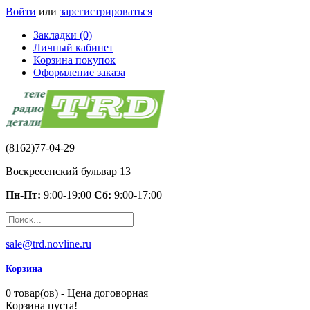
Войти
или
зарегистрироваться
Закладки (0)
Личный кабинет
Корзина покупок
Оформление заказа
(8162)77-04-29
Воскресенский бульвар 13
Пн-Пт:
9:00-19:00
Сб:
9:00-17:00
sale@trd.novline.ru
Корзина
0 товар(ов) - Цена договорная
Корзина пуста!