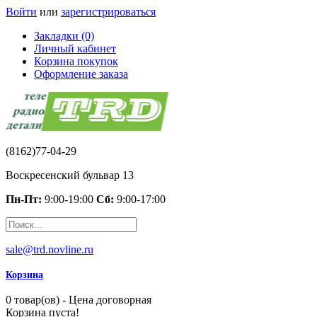
Войти
или
зарегистрироваться
Закладки (0)
Личный кабинет
Корзина покупок
Оформление заказа
(8162)77-04-29
Воскресенский бульвар 13
Пн-Пт:
9:00-19:00
Сб:
9:00-17:00
sale@trd.novline.ru
Корзина
0 товар(ов) - Цена договорная
Корзина пуста!