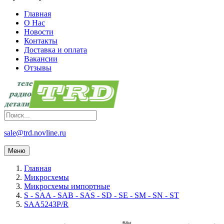
Главная
О Нас
Новости
Контакты
Доставка и оплата
Вакансии
Отзывы
sale@trd.novline.ru
Меню
Главная
Микросхемы
Микросхемы импортные
S - SAA - SAB - SAS - SD - SE - SM - SN - ST
SAA5243P/R