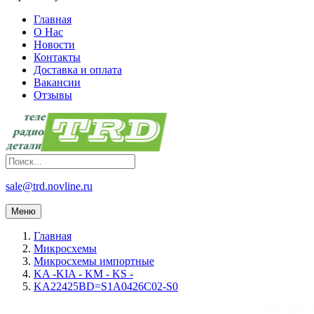
Главная
О Нас
Новости
Контакты
Доставка и оплата
Вакансии
Отзывы
sale@trd.novline.ru
Меню
Главная
Микросхемы
Микросхемы импортные
KA -KIA - KM - KS -
KA22425BD=S1A0426C02-S0