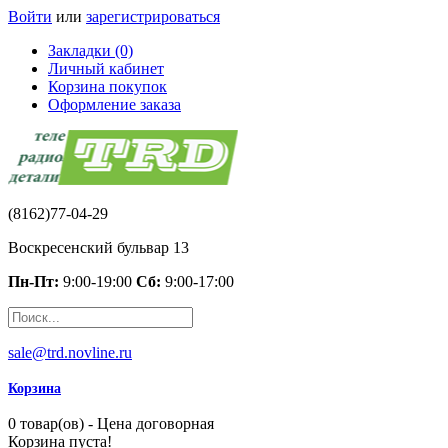
Войти
или
зарегистрироваться
Закладки (0)
Личный кабинет
Корзина покупок
Оформление заказа
(8162)77-04-29
Воскресенский бульвар 13
Пн-Пт:
9:00-19:00
Сб:
9:00-17:00
sale@trd.novline.ru
Корзина
0 товар(ов) - Цена договорная
Корзина пуста!