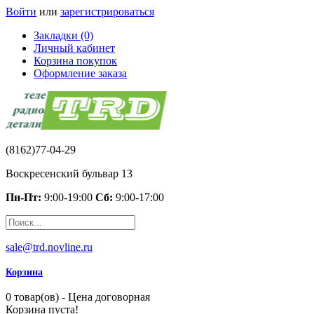
Войти
или
зарегистрироваться
Закладки (0)
Личный кабинет
Корзина покупок
Оформление заказа
(8162)77-04-29
Воскресенский бульвар 13
Пн-Пт:
9:00-19:00
Сб:
9:00-17:00
sale@trd.novline.ru
Корзина
0 товар(ов) - Цена договорная
Корзина пуста!