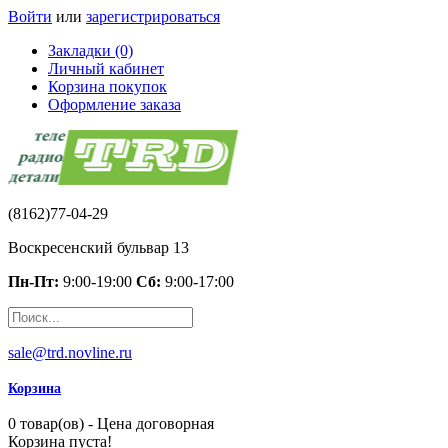
Войти
или
зарегистрироваться
Закладки (0)
Личный кабинет
Корзина покупок
Оформление заказа
(8162)77-04-29
Воскресенский бульвар 13
Пн-Пт:
9:00-19:00
Сб:
9:00-17:00
sale@trd.novline.ru
Корзина
0 товар(ов) - Цена договорная
Корзина пуста!