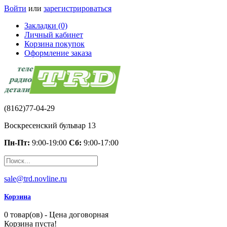
Войти
или
зарегистрироваться
Закладки (0)
Личный кабинет
Корзина покупок
Оформление заказа
(8162)77-04-29
Воскресенский бульвар 13
Пн-Пт:
9:00-19:00
Сб:
9:00-17:00
sale@trd.novline.ru
Корзина
0 товар(ов) - Цена договорная
Корзина пуста!