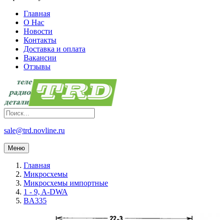
Главная
О Нас
Новости
Контакты
Доставка и оплата
Вакансии
Отзывы
sale@trd.novline.ru
Меню
Главная
Микросхемы
Микросхемы импортные
1 - 9, A-DWA
BA335