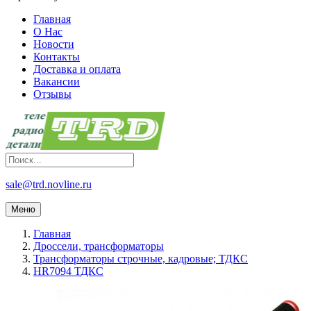
Главная
О Нас
Новости
Контакты
Доставка и оплата
Вакансии
Отзывы
sale@trd.novline.ru
Меню
Главная
Дроссели, трансформаторы
Трансформаторы строчные, кадровые; ТДКС
HR7094 ТДКС