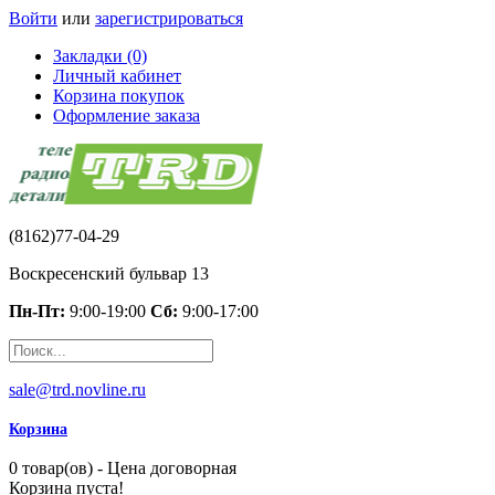
Войти
или
зарегистрироваться
Закладки (0)
Личный кабинет
Корзина покупок
Оформление заказа
(8162)77-04-29
Воскресенский бульвар 13
Пн-Пт:
9:00-19:00
Сб:
9:00-17:00
sale@trd.novline.ru
Корзина
0 товар(ов) - Цена договорная
Корзина пуста!