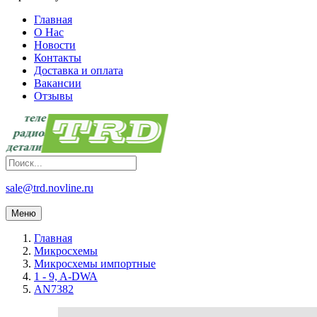
Главная
О Нас
Новости
Контакты
Доставка и оплата
Вакансии
Отзывы
sale@trd.novline.ru
Меню
Главная
Микросхемы
Микросхемы импортные
1 - 9, A-DWA
AN7382