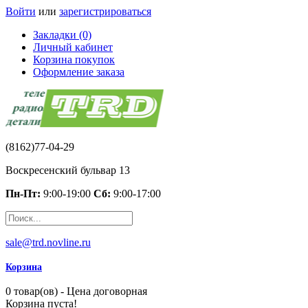
Войти
или
зарегистрироваться
Закладки (0)
Личный кабинет
Корзина покупок
Оформление заказа
(8162)77-04-29
Воскресенский бульвар 13
Пн-Пт:
9:00-19:00
Сб:
9:00-17:00
sale@trd.novline.ru
Корзина
0 товар(ов) - Цена договорная
Корзина пуста!