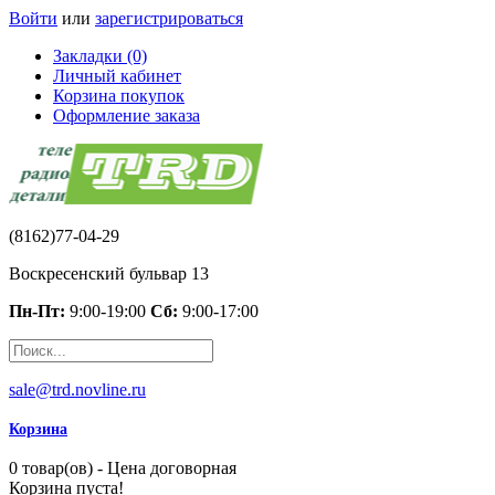
Войти
или
зарегистрироваться
Закладки (0)
Личный кабинет
Корзина покупок
Оформление заказа
(8162)77-04-29
Воскресенский бульвар 13
Пн-Пт:
9:00-19:00
Сб:
9:00-17:00
sale@trd.novline.ru
Корзина
0 товар(ов) - Цена договорная
Корзина пуста!