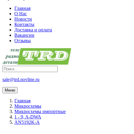
Главная
О Нас
Новости
Контакты
Доставка и оплата
Вакансии
Отзывы
sale@trd.novline.ru
Меню
Главная
Микросхемы
Микросхемы импортные
1 - 9, A-DWA
AN5192K-A