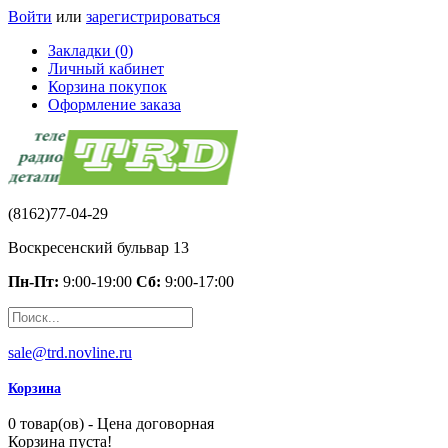
Войти
или
зарегистрироваться
Закладки (0)
Личный кабинет
Корзина покупок
Оформление заказа
(8162)77-04-29
Воскресенский бульвар 13
Пн-Пт:
9:00-19:00
Сб:
9:00-17:00
sale@trd.novline.ru
Корзина
0 товар(ов) - Цена договорная
Корзина пуста!