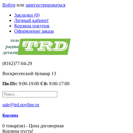
Войти
или
зарегистрироваться
Закладки (0)
Личный кабинет
Корзина покупок
Оформление заказа
(8162)77-04-29
Воскресенский бульвар 13
Пн-Пт:
9:00-19:00
Сб:
9:00-17:00
sale@trd.novline.ru
Корзина
0 товар(ов) - Цена договорная
Корзина пуста!