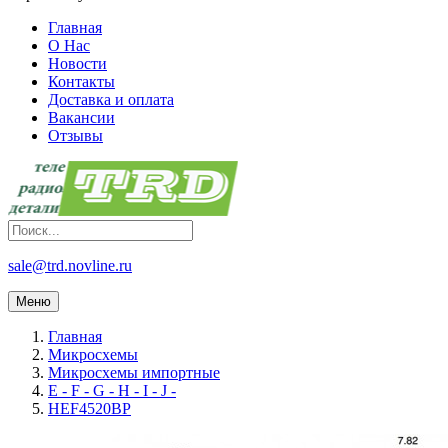
Главная
О Нас
Новости
Контакты
Доставка и оплата
Вакансии
Отзывы
sale@trd.novline.ru
Меню
Главная
Микросхемы
Микросхемы импортные
E - F - G - H - I - J -
HEF4520BP