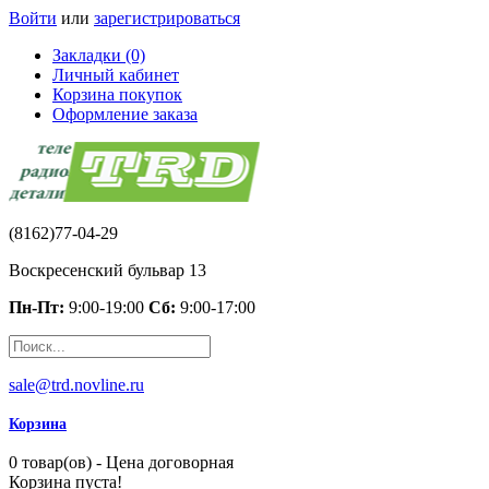
Войти
или
зарегистрироваться
Закладки (0)
Личный кабинет
Корзина покупок
Оформление заказа
(8162)77-04-29
Воскресенский бульвар 13
Пн-Пт:
9:00-19:00
Сб:
9:00-17:00
sale@trd.novline.ru
Корзина
0 товар(ов) - Цена договорная
Корзина пуста!