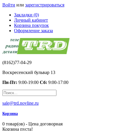
Войти
или
зарегистрироваться
Закладки (0)
Личный кабинет
Корзина покупок
Оформление заказа
(8162)77-04-29
Воскресенский бульвар 13
Пн-Пт:
9:00-19:00
Сб:
9:00-17:00
sale@trd.novline.ru
Корзина
0 товар(ов) - Цена договорная
Корзина пуста!