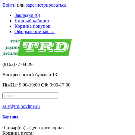
Войти
или
зарегистрироваться
Закладки (0)
Личный кабинет
Корзина покупок
Оформление заказа
(8162)77-04-29
Воскресенский бульвар 13
Пн-Пт:
9:00-19:00
Сб:
9:00-17:00
sale@trd.novline.ru
Корзина
0 товар(ов) - Цена договорная
Корзина пуста!