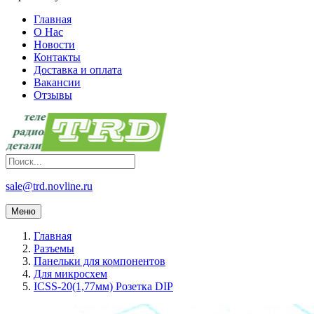
Главная
О Нас
Новости
Контакты
Доставка и оплата
Вакансии
Отзывы
sale@trd.novline.ru
Меню
Главная
Разъемы
Панельки для компонентов
Для микросхем
ICSS-20(1,77мм) Розетка DIP