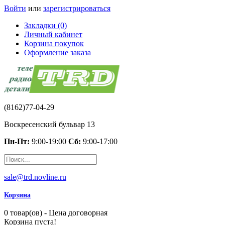
Войти
или
зарегистрироваться
Закладки (0)
Личный кабинет
Корзина покупок
Оформление заказа
(8162)77-04-29
Воскресенский бульвар 13
Пн-Пт:
9:00-19:00
Сб:
9:00-17:00
sale@trd.novline.ru
Корзина
0 товар(ов) - Цена договорная
Корзина пуста!