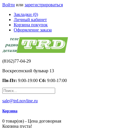
Войти
или
зарегистрироваться
Закладки (0)
Личный кабинет
Корзина покупок
Оформление заказа
(8162)77-04-29
Воскресенский бульвар 13
Пн-Пт:
9:00-19:00
Сб:
9:00-17:00
sale@trd.novline.ru
Корзина
0 товар(ов) - Цена договорная
Корзина пуста!