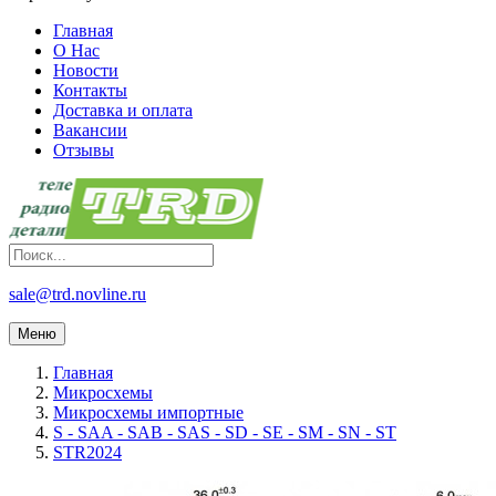
Главная
О Нас
Новости
Контакты
Доставка и оплата
Вакансии
Отзывы
sale@trd.novline.ru
Меню
Главная
Микросхемы
Микросхемы импортные
S - SAA - SAB - SAS - SD - SE - SM - SN - ST
STR2024