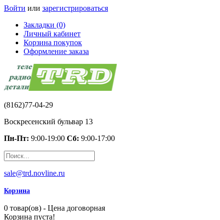
Войти
или
зарегистрироваться
Закладки (0)
Личный кабинет
Корзина покупок
Оформление заказа
(8162)77-04-29
Воскресенский бульвар 13
Пн-Пт:
9:00-19:00
Сб:
9:00-17:00
sale@trd.novline.ru
Корзина
0 товар(ов) - Цена договорная
Корзина пуста!