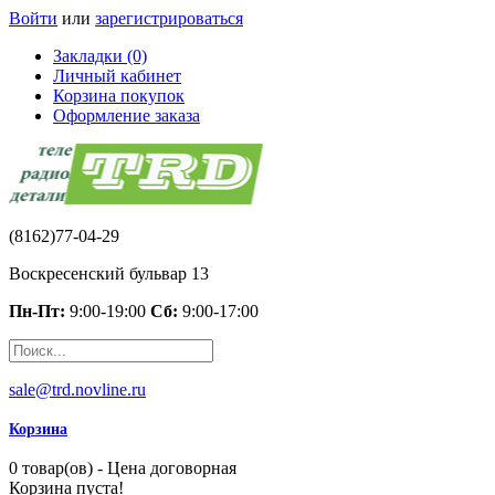
Войти
или
зарегистрироваться
Закладки (0)
Личный кабинет
Корзина покупок
Оформление заказа
(8162)77-04-29
Воскресенский бульвар 13
Пн-Пт:
9:00-19:00
Сб:
9:00-17:00
sale@trd.novline.ru
Корзина
0 товар(ов) - Цена договорная
Корзина пуста!