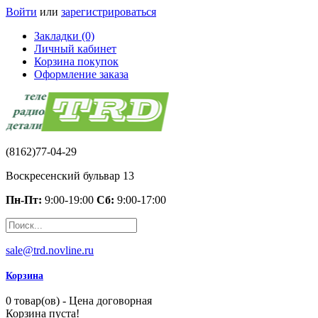
Войти
или
зарегистрироваться
Закладки (0)
Личный кабинет
Корзина покупок
Оформление заказа
(8162)77-04-29
Воскресенский бульвар 13
Пн-Пт:
9:00-19:00
Сб:
9:00-17:00
sale@trd.novline.ru
Корзина
0 товар(ов) - Цена договорная
Корзина пуста!