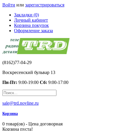
Войти
или
зарегистрироваться
Закладки (0)
Личный кабинет
Корзина покупок
Оформление заказа
(8162)77-04-29
Воскресенский бульвар 13
Пн-Пт:
9:00-19:00
Сб:
9:00-17:00
sale@trd.novline.ru
Корзина
0 товар(ов) - Цена договорная
Корзина пуста!