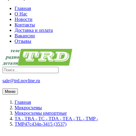
Главная
О Нас
Новости
Контакты
Доставка и оплата
Вакансии
Отзывы
sale@trd.novline.ru
Меню
Главная
Микросхемы
Микросхемы импортные
TA - TBA - TC - TDA - TEA - TL - TMP -
TMP47c434n-3415 (3537)