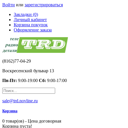
Войти
или
зарегистрироваться
Закладки (0)
Личный кабинет
Корзина покупок
Оформление заказа
(8162)77-04-29
Воскресенский бульвар 13
Пн-Пт:
9:00-19:00
Сб:
9:00-17:00
sale@trd.novline.ru
Корзина
0 товар(ов) - Цена договорная
Корзина пуста!