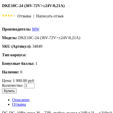
DKE10C-24 (36V-72V>±24V/0,21A)
Отзывы
|
Написать отзыв
Производитель:
MW
Модель:
DKE10C-24 (36V-72V>±24V/0,21A)
SKU (Артикул):
34849
Тип корпуса:
Бонусные баллы:
1
Наличие:
0
Цена:
1 900.00 руб
Количество:
Купить
Описание
Отзывы
DC-DC, 10Вт, вход 36…72В, стабил. выход ±24В/±21…±210мА,