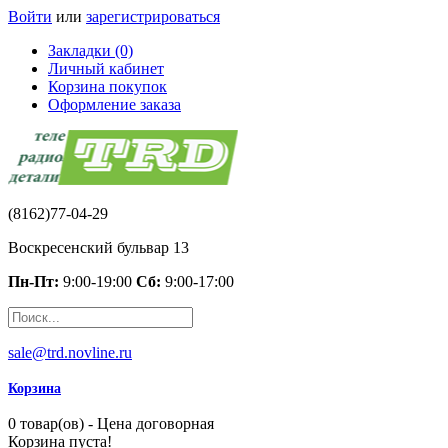
Войти
или
зарегистрироваться
Закладки (0)
Личный кабинет
Корзина покупок
Оформление заказа
(8162)77-04-29
Воскресенский бульвар 13
Пн-Пт:
9:00-19:00
Сб:
9:00-17:00
sale@trd.novline.ru
Корзина
0 товар(ов) - Цена договорная
Корзина пуста!