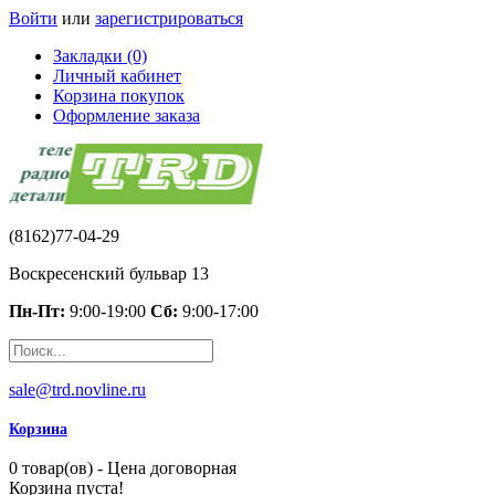
Войти
или
зарегистрироваться
Закладки (0)
Личный кабинет
Корзина покупок
Оформление заказа
(8162)77-04-29
Воскресенский бульвар 13
Пн-Пт:
9:00-19:00
Сб:
9:00-17:00
sale@trd.novline.ru
Корзина
0 товар(ов) - Цена договорная
Корзина пуста!