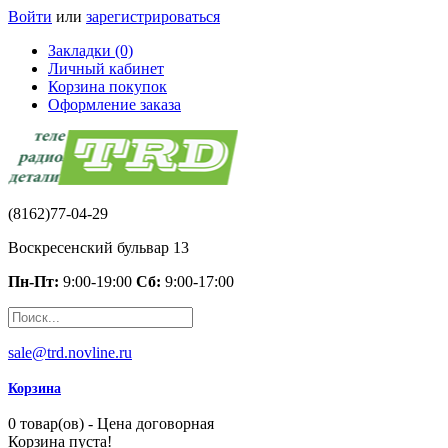
Войти
или
зарегистрироваться
Закладки (0)
Личный кабинет
Корзина покупок
Оформление заказа
(8162)77-04-29
Воскресенский бульвар 13
Пн-Пт:
9:00-19:00
Сб:
9:00-17:00
sale@trd.novline.ru
Корзина
0 товар(ов) - Цена договорная
Корзина пуста!