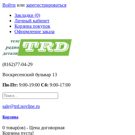
Войти
или
зарегистрироваться
Закладки (0)
Личный кабинет
Корзина покупок
Оформление заказа
(8162)77-04-29
Воскресенский бульвар 13
Пн-Пт:
9:00-19:00
Сб:
9:00-17:00
sale@trd.novline.ru
Корзина
0 товар(ов) - Цена договорная
Корзина пуста!