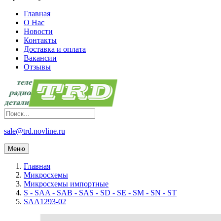
Главная
О Нас
Новости
Контакты
Доставка и оплата
Вакансии
Отзывы
sale@trd.novline.ru
Меню
Главная
Микросхемы
Микросхемы импортные
S - SAA - SAB - SAS - SD - SE - SM - SN - ST
SAA1293-02