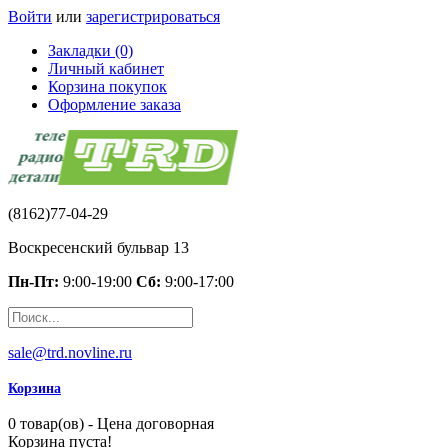
Войти
или
зарегистрироваться
Закладки (0)
Личный кабинет
Корзина покупок
Оформление заказа
(8162)77-04-29
Воскресенский бульвар 13
Пн-Пт:
9:00-19:00
Сб:
9:00-17:00
sale@trd.novline.ru
Корзина
0 товар(ов) - Цена договорная
Корзина пуста!