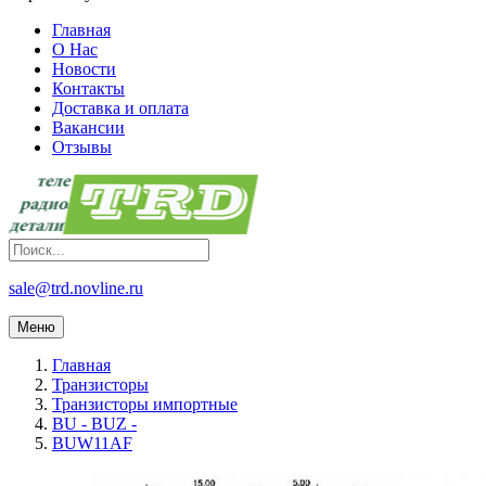
Главная
О Нас
Новости
Контакты
Доставка и оплата
Вакансии
Отзывы
sale@trd.novline.ru
Меню
Главная
Транзисторы
Транзисторы импортные
BU - BUZ -
BUW11AF