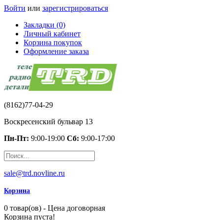
Войти
или
зарегистрироваться
Закладки (0)
Личный кабинет
Корзина покупок
Оформление заказа
(8162)77-04-29
Воскресенский бульвар 13
Пн-Пт:
9:00-19:00
Сб:
9:00-17:00
sale@trd.novline.ru
Корзина
0 товар(ов) - Цена договорная
Корзина пуста!