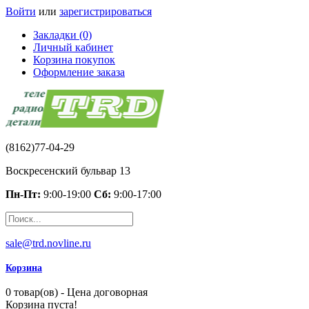
Войти
или
зарегистрироваться
Закладки (0)
Личный кабинет
Корзина покупок
Оформление заказа
(8162)77-04-29
Воскресенский бульвар 13
Пн-Пт:
9:00-19:00
Сб:
9:00-17:00
sale@trd.novline.ru
Корзина
0 товар(ов) - Цена договорная
Корзина пуста!