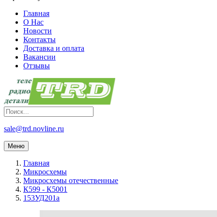
Главная
О Нас
Новости
Контакты
Доставка и оплата
Вакансии
Отзывы
sale@trd.novline.ru
Меню
Главная
Микросхемы
Микросхемы отечественные
К599 - К5001
153УД201а