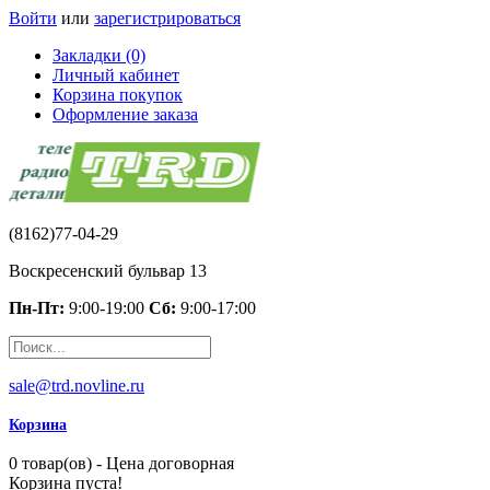
Войти
или
зарегистрироваться
Закладки (0)
Личный кабинет
Корзина покупок
Оформление заказа
(8162)77-04-29
Воскресенский бульвар 13
Пн-Пт:
9:00-19:00
Сб:
9:00-17:00
sale@trd.novline.ru
Корзина
0 товар(ов) - Цена договорная
Корзина пуста!