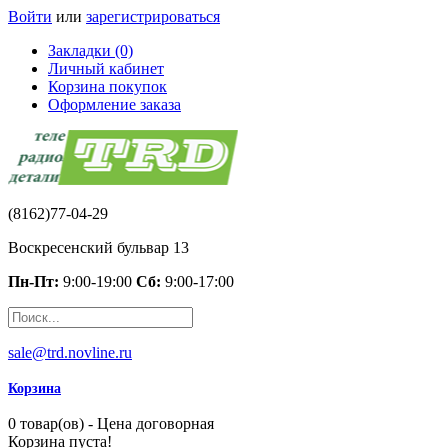
Войти
или
зарегистрироваться
Закладки (0)
Личный кабинет
Корзина покупок
Оформление заказа
(8162)77-04-29
Воскресенский бульвар 13
Пн-Пт:
9:00-19:00
Сб:
9:00-17:00
sale@trd.novline.ru
Корзина
0 товар(ов) - Цена договорная
Корзина пуста!