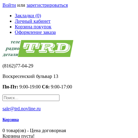
Войти
или
зарегистрироваться
Закладки (0)
Личный кабинет
Корзина покупок
Оформление заказа
(8162)77-04-29
Воскресенский бульвар 13
Пн-Пт:
9:00-19:00
Сб:
9:00-17:00
sale@trd.novline.ru
Корзина
0 товар(ов) - Цена договорная
Корзина пуста!