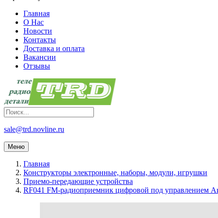
Главная
О Нас
Новости
Контакты
Доставка и оплата
Вакансии
Отзывы
sale@trd.novline.ru
Меню
Главная
Конструкторы электронные, наборы, модули, игрушки
Приемо-передающие устройства
RF041 FM-радиоприемник цифровой под управлением Ar