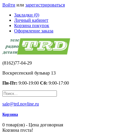
Войти
или
зарегистрироваться
Закладки (0)
Личный кабинет
Корзина покупок
Оформление заказа
(8162)77-04-29
Воскресенский бульвар 13
Пн-Пт:
9:00-19:00
Сб:
9:00-17:00
sale@trd.novline.ru
Корзина
0 товар(ов) - Цена договорная
Корзина пуста!