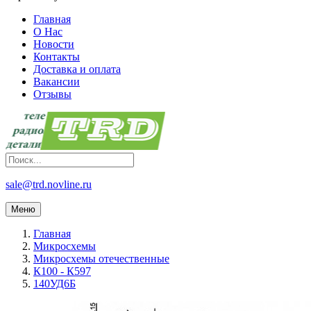
Главная
О Нас
Новости
Контакты
Доставка и оплата
Вакансии
Отзывы
sale@trd.novline.ru
Меню
Главная
Микросхемы
Микросхемы отечественные
К100 - К597
140УД6Б