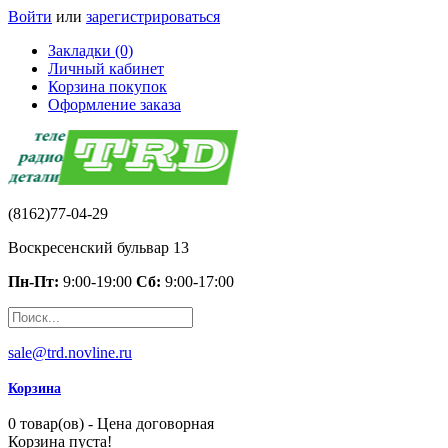
Войти
или
зарегистрироваться
Закладки (0)
Личный кабинет
Корзина покупок
Оформление заказа
(8162)77-04-29
Воскресенский бульвар 13
Пн-Пт:
9:00-19:00
Сб:
9:00-17:00
sale@trd.novline.ru
Корзина
0 товар(ов) - Цена договорная
Корзина пуста!